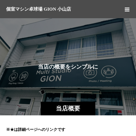
個室マシン卓球場 GION 小山店
当
店
の
概
要
を
シ
ン
プ
ル
に
ま
と
当店概要
※★は詳細ページへのリンクです