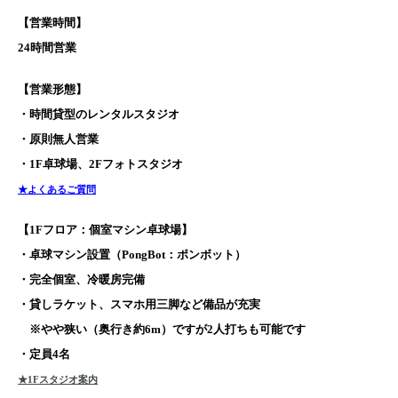
【営業時間】
24時間営業
【営業形態】
・時間貸型のレンタルスタジオ
・原則無人営業
・1F卓球場、2Fフォトスタジオ
★よくあるご質問
【1Fフロア：個室マシン卓球場】
・卓球マシン設置（PongBot：ポンボット）
・完全個室、冷暖房完備
・貸しラケット、スマホ用三脚など備品が充実
※
やや狭い（奥行き約6m）ですが2人打ちも可能です
・定員4名
★1Fスタジオ案内