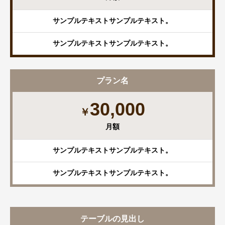
サンプルテキストサンプルテキスト。
サンプルテキストサンプルテキスト。
プラン名
30,000
￥
月額
サンプルテキストサンプルテキスト。
サンプルテキストサンプルテキスト。
テーブルの見出し