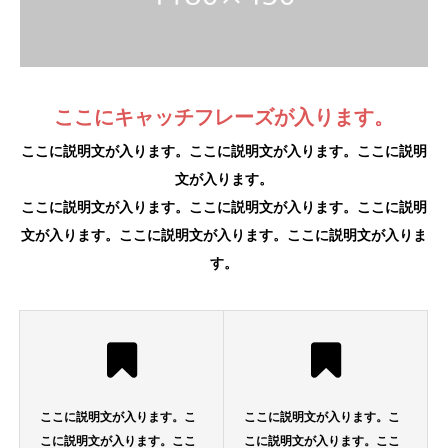
ここにキャッチフレーズが入ります。
ここに説明文が入ります。ここに説明文が入ります。ここに説明
文が入ります。
ここに説明文が入ります。ここに説明文が入ります。ここに説明
文が入ります。ここに説明文が入ります。ここに説明文が入りま
す。
ここに説明文が入ります。こ
ここに説明文が入ります。こ
こに説明文が入ります。ここ
こに説明文が入ります。ここ