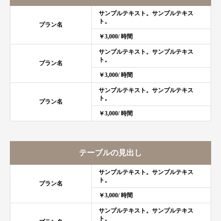
サンプルテキスト。サンプルテキス
ト。
プラン名
￥3,000/ 時間
サンプルテキスト。サンプルテキス
ト。
プラン名
￥3,000/ 時間
サンプルテキスト。サンプルテキス
ト。
プラン名
￥3,000/ 時間
テーブルの見出し
サンプルテキスト。サンプルテキス
ト。
プラン名
￥3,000/ 時間
サンプルテキスト。サンプルテキス
ト。