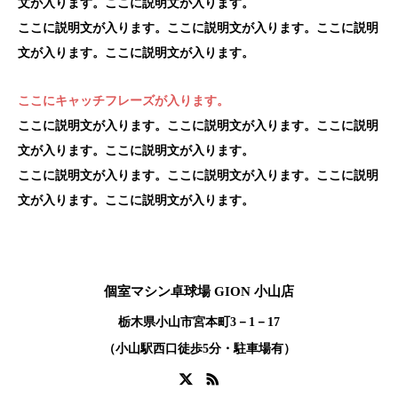
文が入ります。ここに説明文が入ります。
ここに説明文が入ります。ここに説明文が入ります。ここに説明
文が入ります。ここに説明文が入ります。
ここにキャッチフレーズが入ります。
ここに説明文が入ります。ここに説明文が入ります。ここに説明
文が入ります。ここに説明文が入ります。
ここに説明文が入ります。ここに説明文が入ります。ここに説明
文が入ります。ここに説明文が入ります。
個室マシン卓球場 GION 小山店
栃木県小山市宮本町3－1－17
（小山駅西口徒歩5分・駐車場有）